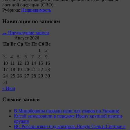
военной операции (СВО).
Рубрика:
Недвижимость
Навигация по записям
←
Предыдущие записи
Август 2026
Пн
Вт
Ср
Чт
Пт
Сб
Вс
1
2
3
4
5
6
7
8
9
10
11
12
13
14
15
16
17
18
19
20
21
22
23
24
25
26
27
28
29
30
31
« Июл
Свежие записи
В Минобороны назвали цели для ударов по Украине
Китай заподозрили в передаче Ирану крупной партии
оружия
ВС России взяли под контроль Новую Сечь и Светлое в