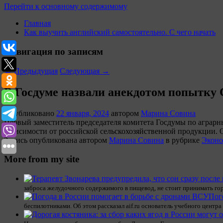
Перейти к основному содержимому
Главная
Как выучить английский самостоятельно. С чего начать
Навигация по записям
←
Предыдущая
Следующая
→
В Госдуме назвали анекдотом попытку 
Опубликовано
22 января, 2024
автором
Марина Совина
Первый заместитель председателя комитета Госдумы по аграрн
зависимости от российской сельскохозяйственной продукции. 
Запись опубликована автором
Марина Совина
в рубрике
Эконо
More from my site
заброса желудочного содержимого в пищевод, не стоит принимать го
Пог
беспилотниками. Об этом рассказал aif.ru основатель учебного центр