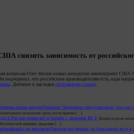
США снизить зависимость от российског
ым вопросам Олег Нилов назвал анекдотом законопроект США No 
Он подчеркнул, что российским производителям есть, куда напр
мика
. Добавьте в закладки
постоянную ссылку
.
Терапевт Звонарева предупредила, что сон 
ризонтальное положение сразу после приема […]
ода в России помогает в борьбе с дронами ВСУ
Дожди и грозы меша
а беспилотной авиации, академик […]
Дорогая костяника: за сбор каких ягод 