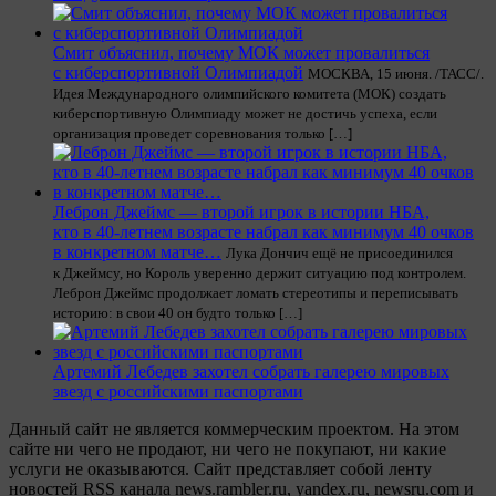
Смит объяснил, почему МОК может провалиться
с киберспортивной Олимпиадой
МОСКВА, 15 июня. /ТАСС/.
Идея Международного олимпийского комитета (МОК) создать
киберспортивную Олимпиаду может не достичь успеха, если
организация проведет соревнования только […]
Леброн Джеймс — второй игрок в истории НБА,
кто в 40-летнем возрасте набрал как минимум 40 очков
в конкретном матче…
Лука Дончич ещё не присоединился
к Джеймсу, но Король уверенно держит ситуацию под контролем.
Леброн Джеймс продолжает ломать стереотипы и переписывать
историю: в свои 40 он будто только […]
Артемий Лебедев захотел собрать галерею мировых
звезд с российскими паспортами
Данный сайт не является коммерческим проектом. На этом
сайте ни чего не продают, ни чего не покупают, ни какие
услуги не оказываются. Сайт представляет собой ленту
новостей RSS канала news.rambler.ru, yandex.ru, newsru.com и