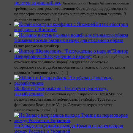
полетов за лишний вес
Авиакомпания Hainan Airlines включила
требование о контроле веса женщин-бортпроводниц в руководство
по проверке профессионального внешнего вида членов экипажа. В
документе прописаны […]
Китай обострил
конфликт с Японией
Названы восемь базовых вещей для стильного образа
О них рассказала дизайнер.
Виктор
Шендерович: “Рассуждение о народе”
Сатирик и публицист
отмечает, что термином "народ" следует пользоваться с
осторожностью, а судьба народа зависит только от того, по каким
правилам "живущие здесь и […]
Skillbox и Газпромбанк. Тех обучат фронтенд-
разработчиков
Совместный курс Газпромбанк. Тех и Skillbox
поможет освоить навыки веб-верстки, JavaScript, TypeScript,
фреймворки React.js или Vue.js. Слушатели курса научатся
разрабатывать сайты […]
На Западе испугались выхода Трампа из переговоров
между Россией и Украиной