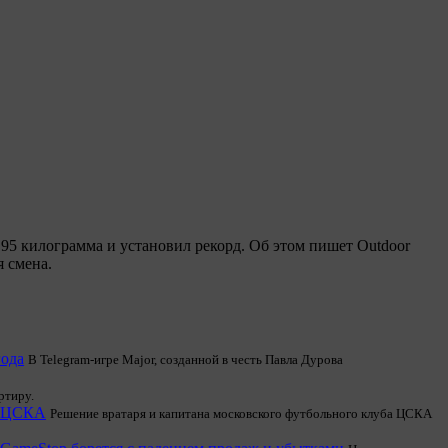
95 килограмма и установил рекорд. Об этом пишет Outdoor
я смена.
года
В Telegram-игре Major, созданной в честь Павла Дурова
ртиру.
с ЦСКА
Решение вратаря и капитана московского футбольного клуба ЦСКА