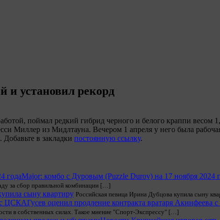
й и установил рекорд
аботой, поймал редкий гибрид черного и белого краппи весом 1,
сси Миллер из Мидлтауна. Вечером 1 апреля у него была рабоча
. Добавьте в закладки
постоянную ссылку
.
Major: комбо с Дуровым (Puzzle Durov) на 17 ноября 2024 
аду за сбор правильной комбинации […]
купила сыну квартиру
Российская певица Ирина Дубцова купила сыну ква
Гусев оценил продление контракта вратаря Акинфеева 
ости в собственных силах. Такое мнение "Спорт-Экспрессу" […]