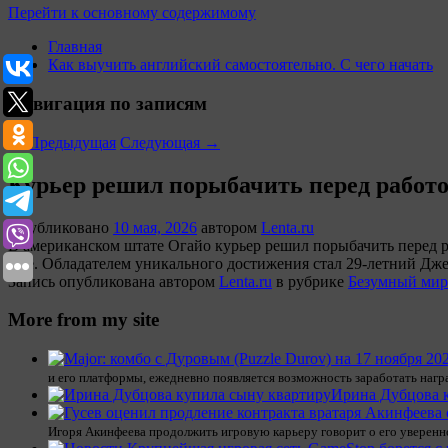
Перейти к основному содержимому
Главная
Как выучить английский самостоятельно. С чего начать
Навигация по записям
←
Предыдущая
Следующая
→
Курьер решил порыбачить перед работо
Опубликовано
10 мая, 2026
автором
Lenta.ru
В американском штате Огайо курьер решил порыбачить перед р
Life. Обладателем уникального достижения стал 29-летний Дже
Запись опубликована автором
Lenta.ru
в рубрике
Безумный мир
More from my site
и его платформы, ежедневно появляется возможность заработать нагр
Ирина Дубцова 
Игоря Акинфеева продолжить игровую карьеру говорит о его уверенн