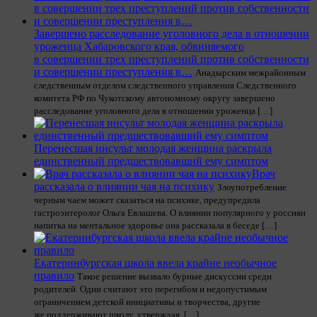
Завершено расследование уголовного дела в отношении
уроженца Хабаровского края, обвиняемого
в совершении трех преступлений против собственности
и совершении преступления в…
Анадырским межрайонным
следственным отделом следственного управления Следственного
комитета РФ по Чукотскому автономному округу завершено
расследование уголовного дела в отношении уроженца […]
Перенесшая инсульт молодая женщина раскрыла
единственный предшествовавший ему симптом
Врач
рассказала о влиянии чая на психику
Злоупотребление
черным чаем может сказаться на психике, предупредила
гастроэнтеролог Ольга Евлашева. О влиянии популярного у россиян
напитка на ментальное здоровье она рассказала в беседе […]
Екатеринбургская школа ввела крайне необычное
правило
Такое решение вызвало бурные дискуссии среди
родителей. Одни считают это перегибом и недопустимым
ограничением детской инициативы и творчества, другие
же поддерживают школу, утверждая, […]