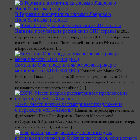
В Германии возмутились словами Лаврова о
Нюрнбергском процессе
Названы покупавшие российский СПГ страны
В 2025
году российский сжиженный природный газ (СПГ) приобретали
восемь стран Евросоюза. Покупателей топлива из РФ назвали
в Евростате, сообщает […]
Компания Opel представила ретроэлектрокар с
механической КПП (ВИДЕО)
Концепт-кар Manta GSe
Elektromod был создан в честь 50-летия популярного купе Opel
Manta и сохранил некоторые черты старой модели. Пока что в Opel
не планируют налаживать серийное […]
ESPN: Месси всерьез рассматривает предложение
о переходе в «Аль-Хиляль»
Шансы на переход аргентинского
футболиста «Пари Сен-Жермен» Лионеля Месси в клуб
из Саудовской Аравии «Аль-Хиляль» значительно возросли и теперь
составляют 50 на 50, сообщает […]