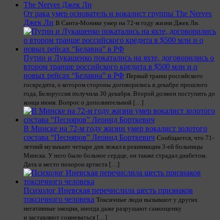
От рака умер основатель и вокалист группы The Nerves
Джек Ли
В Санта-Монике умер на 72-м году жизни Джек Ли.
Путин и Лукашенко покатались на яхте, договорились о
втором транше российского кредита в $500 млн и о
новых рейсах “Белавиа” в РФ
Первый транш российского
госкредита, о котором стороны договорились в декабре прошлого
года, Белоруссия получила 30 декабря. Второй должен поступить до
конца июня. Вопрос о дополнительной […]
В Минске на 72-м году жизни умер вокалист золотого
состава “Песняров” Леонид Борткевич
Сообщается, что 71-
летний музыкант четыре дня лежал в реанимации 3-ей больницы
Минска. У него было больное сердце, он также страдал диабетом.
Дата и место похорон артиста […]
Психолог Иневская перечислила шесть признаков
токсичного человека
Токсичные люди вызывают у других
негативные эмоции, иногда даже разрушают самооценку
и заставляют сомневаться […]