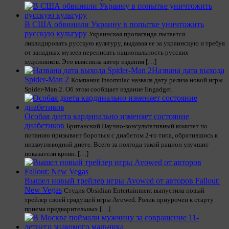
В США обвинили Украину в попытке уничтожить
русскую культуру
Украинская пропаганда пытается
ликвидировать русскую культуру, выдавая ее за украинскую и требуя
от западных музеев переписать национальность русских
художников. Это выяснила автор издания […]
Названа дата выхода
Spider-Man 2
Компания Insomniac назвала дату релиза новой игры
Spider-Man 2. Об этом сообщает издание Engadget.
Особая диета кардинально изменяет состояние
диабетиков
Британский Научно-консультативный комитет по
питанию призывает бороться с диабетом 2-го типа, обратившись к
низкоуглеводной диете. Всего за полгода такой рацион улучшит
показатели крови. […]
Вышел новый трейлер игры Avowed от авторов Fallout:
New Vegas
Студия Obsidian Entertainment выпустила новый
трейлер своей грядущей игры Avowed. Ролик приурочен к старту
приема предварительных […]