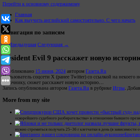
Перейти к основному содержимому
Главная
Как выучить английский самостоятельно. С чего начать
Навигация по записям
←
Предыдущая
Следующая
→
Resident Evil 9 расскажет новую истор
Опубликовано
15 июня, 2024
автором
Газета.Ru
Пользователь соцсети X (ранее Twitter) со ссылкой на некоего
источнику, сюжет расскажет новую историю…
Запись опубликована автором
Газета.Ru
в рубрике
Игры
. Доба
More from my site
«скорейшего судебного разбирательства» в отношении бывшего през
нужно стремиться получать 25–36 г клетчатки в день (в зависимости о
Британ