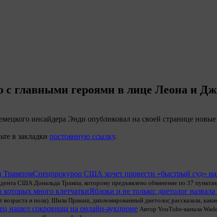
ию с главными героями в лице Леона и Д
 немецкого инсайдера Энди опубликовал на своей странице новые 
вьте в закладки
постоянную ссылку
.
Спецпрокурор США хочет провести «быстрый суд» н
идента США Дональда Трампа, которому предъявлено обвинение по 37 пунктам
Яблоки и не только: диетолог назвал
т возраста и пола). Шила Пракаш, дипломированный диетолог, рассказала, каки
ец нашел сокровища на онлайн-аукционе
Автор YouTube-канала Wade