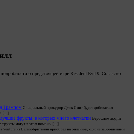
жилл
подробности о предстоящей игре Resident Evil 9. Согласно
ад Трампом
Специальный прокурор Джек Смит будет добиваться
. […]
а лучшие фрукты, в которых много клетчатки
Взрослым людям
е фрукты могут в этом помочь. […]
s Venture из Великобритании приобрел на онлайн-аукционе заброшенный