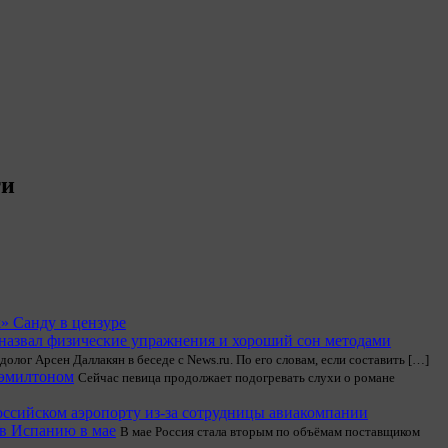
ти
» Санду в цензуре
назвал физические упражнения и хороший сон методами
лог Арсен Даллакян в беседе с News.ru. По его словам, если составить […]
Хэмилтоном
Сейчас певица продолжает подогревать слухи о романе
российском аэропорту из-за сотрудницы авиакомпании
 в Испанию в мае
В мае Россия стала вторым по объёмам поставщиком