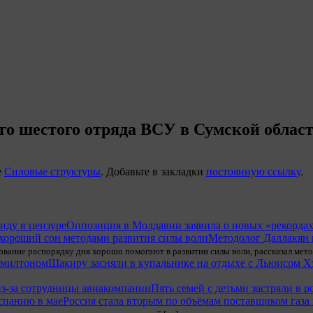
о шестого отряда ВСУ в Сумской облас
е
Силовые структуры
. Добавьте в закладки
постоянную ссылку
.
Оппозиция в Молдавии заявила о новых «рекордах
Методолог Даллакян 
ание распорядку дня хорошо помогают в развитии силы воли, рассказал методо
Шакиру засняли в купальнике на отдыхе с Льюисом 
Пять семей с детьми застряли в 
Россия стала вторым по объёмам поставщиком газа