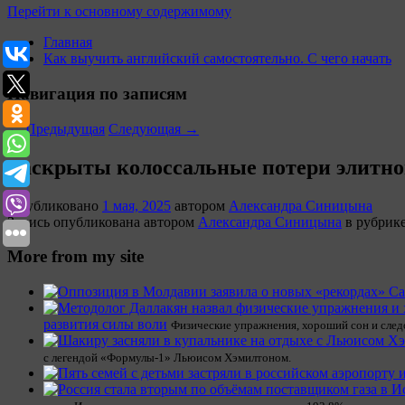
Перейти к основному содержимому
Главная
Как выучить английский самостоятельно. С чего начать
Навигация по записям
←
Предыдущая
Следующая
→
Раскрыты колоссальные потери элитног
Опубликовано
1 мая, 2025
автором
Александра Синицына
Запись опубликована автором
Александра Синицына
в рубрик
More from my site
развития силы воли
Физические упражнения, хороший сон и следов
с легендой «Формулы-1» Льюисом Хэмилтоном.