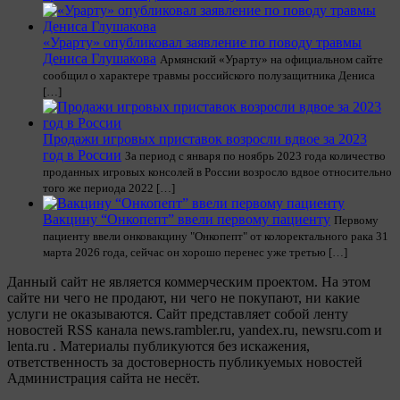
«Урарту» опубликовал заявление по поводу травмы
Дениса Глушакова
Армянский «Урарту» на официальном сайте
сообщил о характере травмы российского полузащитника Дениса
[…]
Продажи игровых приставок возросли вдвое за 2023
год в России
За период с января по ноябрь 2023 года количество
проданных игровых консолей в России возросло вдвое относительно
того же периода 2022 […]
Вакцину “Онкопепт” ввели первому пациенту
Первому
пациенту ввели онковакцину "Онкопепт" от колоректального рака 31
марта 2026 года, сейчас он хорошо перенес уже третью […]
Данный сайт не является коммерческим проектом. На этом
сайте ни чего не продают, ни чего не покупают, ни какие
услуги не оказываются. Сайт представляет собой ленту
новостей RSS канала news.rambler.ru, yandex.ru, newsru.com и
lenta.ru . Материалы публикуются без искажения,
ответственность за достоверность публикуемых новостей
Администрация сайта не несёт.