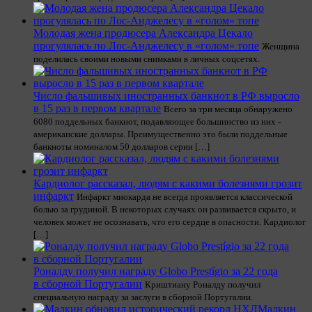
Молодая жена продюсера Александра Цекало
прогулялась по Лос-Анджелесу в «голом» топе
Женщина
поделилась своими новыми снимками в личных соцсетях.
Число фальшивых иностранных банкнот в РФ выросло
в 15 раз в первом квартале
Всего за три месяца обнаружено
6080 поддельных банкнот, подавляющее большинство из них -
американские доллары. Преимущественно это были поддельные
банкноты номиналом 50 долларов серии […]
Кардиолог рассказал, людям с какими болезнями грозит
инфаркт
Инфаркт миокарда не всегда проявляется классической
болью за грудиной. В некоторых случаях он развивается скрыто, и
человек может не осознавать, что его сердце в опасности. Кардиолог
[…]
Роналду получил награду Globo Prestígio за 22 года
в сборной Португалии
Криштиану Роналду получил
специальную награду за заслуги в сборной Португалии.
Малкин