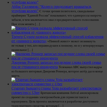
Аббас Галлямов: “Колесо продолжает вращаться,
углубляя колею”
С точки зрения политолога, скандальные
праймериз "Единой России" показывают, что единороссы напрочь
забыли, в чем заключается смысл предварительного голосования.
При этом менять […]
Тренер Сулим назвала эффективный способ избавления
от «пивного живота»
«Пивной живот» может возникнуть
не только у тех, кто неравнодушен к пенному, но и у игнорирующих
правильное […]
Джереми Реннер записал последние слова своей семье
после страшного инцидента
Телеканал ABC выпустил кадры
из большого интервью Джереми Реннера, которое актёр дал в конце
марта.
Стартап бывшего главы Yota разработает электротакси
совместно с Uber
Британская компания Arrival анонсировала
проект по созданию электромобиля для сервисов такси и
каршеринга. Цель проекта заключается в разработке доступного
транспортного средства, которым […]