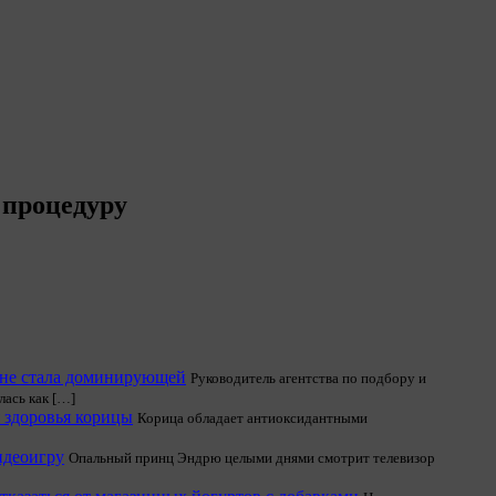
 процедуру
о не стала доминирующей
Руководитель агентства по подбору и
лась как […]
 здоровья корицы
Корица обладает антиоксидантными
идеоигру
Опальный принц Эндрю целыми днями смотрит телевизор