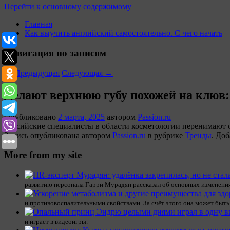
Перейти к основному содержимому
Главная
Как выучить английский самостоятельно. С чего начать
Навигация по записям
←
Предыдущая
Следующая
→
Делают верхнюю губу похожей на клюв:
Опубликовано
2 марта, 2025
автором
Passion.ru
Российские специалисты в области косметологии перенимают о
Запись опубликована автором
Passion.ru
в рубрике
Тренды
. Доб
More from my site
развитию персонала Гарри Мурадян рассказал об основных изменениях
и противовоспалительными свойствами. За счёт этого она может быть
и играет в видеоигры.